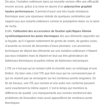
De plus, l’isolation extérieure dans sa nouvelle version offre une efficacité
encore accrue, grâce à la mise en œuvre d’un
polystyrène graphité
hautes performances
. Il permet d’avoir une très haute résistance
thermique avec une épaisseur réduite de quelques centimètres par
rapport aux aux isolants extérieurs comme le polystyrène blanc ou la laine
de roche.
Enfin,
l’utilisation des accessoires de fixation spécifiques élimine
systématiquement les ponts thermiques
liés aux éléments rapportés sur
la façade, qu’il s’agisse notamment de gonds de volets, de gardes corps,
d’auvents ou encore de descentes d’eaux pluviales. Les anciennes
techniques de déport des éléments sur une isolation extérieure n’étaient
pas tous instables mais ils étaient en tout cas très générateurs de
faiblesses thermiques et parfois même de faiblesses mécaniques.
L’ITE ce n’est pas qu’un isolant collé et chevillé avec un entoilage et une
finition. Ou bien cela c’est l’ITE que font ceux qui ne connaissent pas et
qui ne veulent pas se renseigner sur les nombreux points singuliers. En
fin de travaux, une ITE aux normes et une autre non conforme peuvent
avoir exactement le même aspect. C’est le temps qui montrera la
différence de qualité. Les manquements aux normes montreront des
problèmes de fissuration mais aussi apparaîtront de nombreux ponts
thermiques.